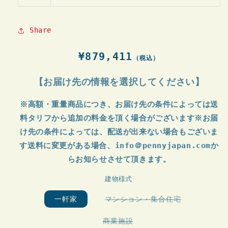
Share
通
¥879,411
（税込）
常
価
【お届け先の情報を選択してください】
格
※高額・重量商品につき、お届け先の条件によっては送
料タリフから追加の料金を頂く場合がございます※お届
け先の条件によっては、配送が出来ない場合もございま
す送料に変更がある場合、info＠pennyjapan.comか
らお知らせさせて頂きます。
建物様式
バ
一軒家
マンション・集合住宅
リ
エ
ー
バ
商業施設
シ
リ