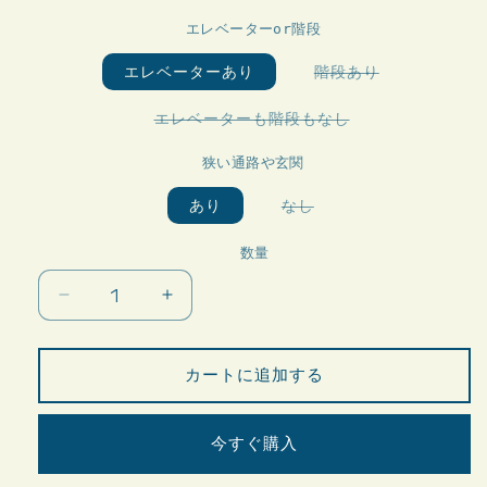
ョ
エ
ン
エレベーターor階段
ー
は
シ
売
ョ
バ
エレベーターあり
階段あり
り
ン
リ
切
は
エ
れ
売
ー
バ
エレベーターも階段もなし
て
り
シ
リ
い
切
ョ
エ
る
れ
ン
狭い通路や玄関
ー
か
て
は
シ
販
い
売
ョ
売
る
バ
あり
なし
り
ン
で
か
リ
切
は
き
販
エ
れ
売
ま
売
ー
数量
て
り
せ
で
シ
い
切
ん
き
ョ
る
れ
ま
ン
か
て
B90
B90
せ
は
販
い
ん
[BONZINI]
[BONZINI]
売
売
る
り
で
か
の
の
切
き
販
れ
カートに追加する
ま
数
数
売
て
せ
で
量
量
い
ん
き
る
ま
を
を
か
せ
今すぐ購入
販
ん
減
増
売
で
ら
や