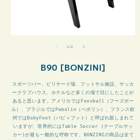
モ
ー
の
1
/
2
ダ
ル
で
B90 [BONZINI]
メ
デ
ィ
ア
スポーツバー、ビリヤード場、フットサル施設、サッカ
(1)
ークラブハウス、ホテルなど多くの場で目にしたことが
を
開
あると思います。アメリカではFoosball（フーズボー
く
ル）、ブラジルではPebolin（ペボリン）、フランス欧
州ではBabyFoot（バビィフット）と呼ばれ親しまれて
いますが、世界的にはTable Soccer (テーブルサッ
カー)が最も一般的な呼称です。BONZINIの商品は全て